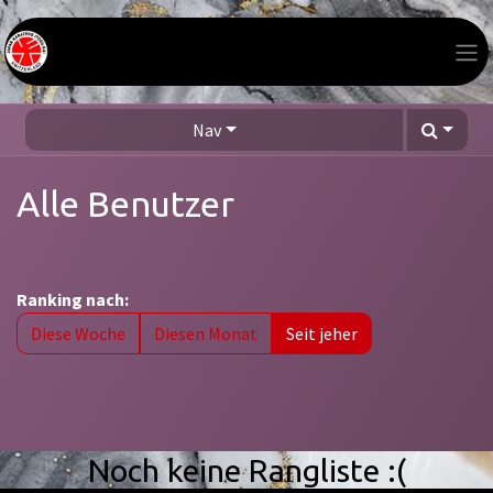
Zum Inhalt springen
Nav
Alle Benutzer
Ranking nach:
Diese Woche
Diesen Monat
Seit jeher
Noch keine Rangliste :(